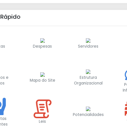
 Rápido
tas
Despesas
Servidores
os e
Estrutura
Mapa do Site
vos
Organizacional
P
I
Potencialidades
ntas
Leis
ntes