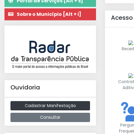
Portal de Serviços [Alt + s]
Sobre o Município [Alt + i]
Acesso
Recei
Contrat
Ouvidoria
Aditi
Cadastrar Manifestação
Consultar
Pergu
Freque