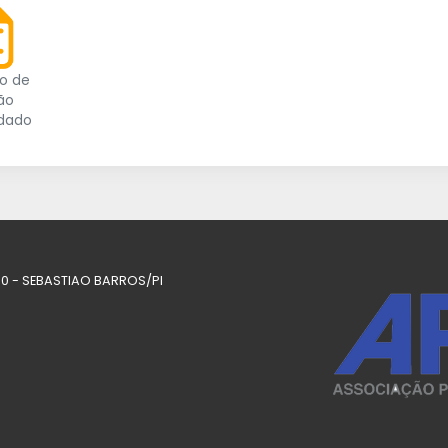
io de
ão
idado
000 - SEBASTIAO BARROS/PI