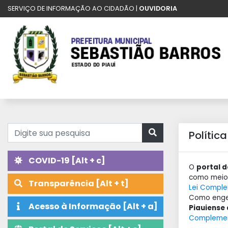
SERVIÇO DE INFORMAÇÃO AO CIDADÃO |
OUVIDORIA
Polític
COVID-19 [Alt + c]
O
portal 
como meio 
Transparência [Alt + t]
Lei Comple
Como engen
Acesso à Informação [Alt + a]
Piauiense
Complemen