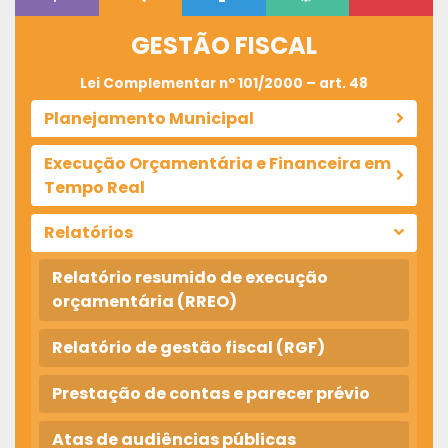
GESTÃO FISCAL
Lei Complementar nº 101/2000 – art. 48
Planejamento Municipal
Execução Orçamentária e Financeira em
Tempo Real
Relatórios
Relatório resumido de execução
orçamentária (RREO)
Relatório de gestão fiscal (RGF)
Prestação de contas e parecer prévio
Atas de audiências públicas