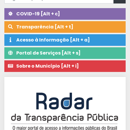
COVID-19 [Alt + c]
Transparência [Alt + t]
Acesso à Informação [Alt + a]
Portal de Serviços [Alt + s]
Sobre o Município [Alt + i]